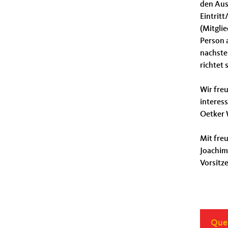
den Ausf
Eintrit
(Mitgli
Person 
nachste
richtet 
Wir freu
interess
Oetker 
Mit fre
Joachi
Vorsi
Quel