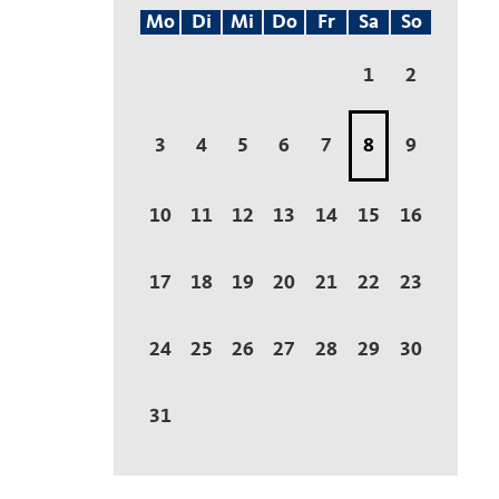
Mo
Di
Mi
Do
Fr
Sa
So
1
2
3
4
5
6
7
8
9
10
11
12
13
14
15
16
17
18
19
20
21
22
23
24
25
26
27
28
29
30
31