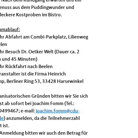
 Nach dem Rundgang erwarten uns ein
enuss aus dem Puddingwunder und
 leckere Kostproben im Bistro.
mmablauf:
hr Abfahrt am Combi-Parkplatz, Lilienweg
elen
hr Besuch Dr. Oetker Welt (Dauer ca. 2
 und 45 Minuten)
hr Rückfahrt nach Beelen
anstalter ist die Firma Heinrich
p, Berliner Ring 53, 33428 Harsewinkel
anisatorischen Gründen bitten wir Sie sich
t ab sofort bei Joachim Fomm (Tel.:
499467; e-mail:
joachim.fomm@cdu-
de
) anzumelden, da die Teilnehmerzahl
 ist.
 Anmeldung bitten wir auch den Betrag für