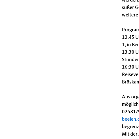
werden.
süßer G
weitere
Progra
12.45 U
1, in Be
13.30 U
Stunden
16:30 U
Reisever
Bröskam
Aus org
möglichs
02581/9
beelen.
begrenzt
Mit der