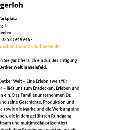
gerloh
arkplatz
eg 1
eelen
:
025819499467
joachim.fomm@cdu-beelen.de
n Sie ganz herzlich ein zur Besichtigung
Oetker Welt in Bielefeld.
Oetker Welt – Eine Erlebniswelt für
r –
lädt uns zum Entdecken, Erleben und
n ein. Das Familienunternehmen Dr.
und seine Geschichte, Produktion und
e sowie die Marke und die Werbung sind
men, die in dem geführten Rundgang
ltsam und multimedial präsentiert